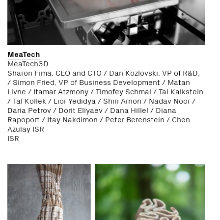
MeaTech
MeaTech3D
Sharon Fima, CEO and CTO / Dan Kozlovski, VP of R&D;
/ Simon Fried, VP of Business Development / Matan
Livne / Itamar Atzmony / Timofey Schmal / Tal Kalkstein
/ Tal Kollek / Lior Yedidya / Shiri Arnon / Nadav Noor /
Daria Petrov / Dorit Eliyaev / Dana Hillel / Diana
Rapoport / Itay Nakdimon / Peter Berenstein / Chen
Azulay ISR
ISR