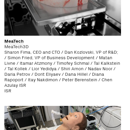
MeaTech
MeaTech3D
Sharon Fima, CEO and CTO / Dan Kozlovski, VP of R&D;
/ Simon Fried, VP of Business Development / Matan
Livne / Itamar Atzmony / Timofey Schmal / Tal Kalkstein
/ Tal Kollek / Lior Yedidya / Shiri Arnon / Nadav Noor /
Daria Petrov / Dorit Eliyaev / Dana Hillel / Diana
Rapoport / Itay Nakdimon / Peter Berenstein / Chen
Azulay ISR
ISR